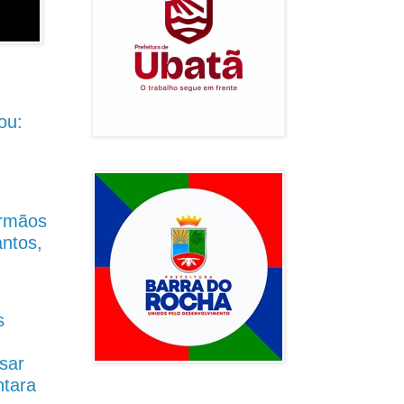
ou:
Irmãos
antos,
s
sar
ntara