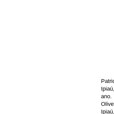
Patr
Ipiaú
ano.
Oliv
Ipiaú