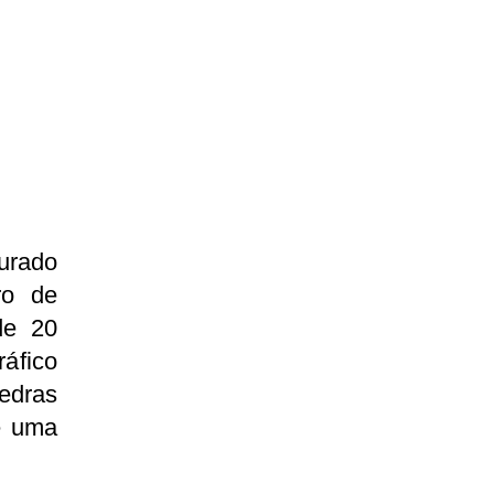
turado
ro de
de 20
áfico
edras
e uma