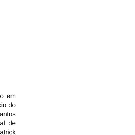
ço em
cio do
antos
al de
atrick