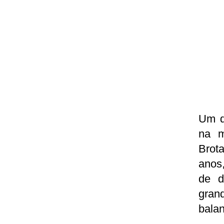
Um do
na m
Brot
anos
de d
gran
balan