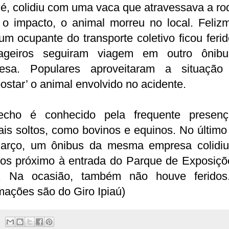
é, colidiu com uma vaca que atravessava a ro
o impacto, o animal morreu no local. Felizm
m ocupante do transporte coletivo ficou feri
ageiros seguiram viagem em outro ônib
esa. Populares aproveitaram a situação
ostar’ o animal envolvido no acidente.
echo é conhecido pela frequente presen
is soltos, como bovinos e equinos. No último
arço, um ônibus da mesma empresa colidi
los próximo à entrada do Parque de Exposiçõ
ú. Na ocasião, também não houve feridos
mações são do Giro Ipiaú)