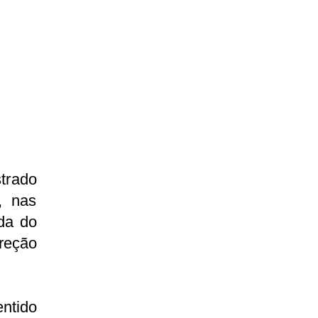
trado
, nas
da do
ireção
ntido