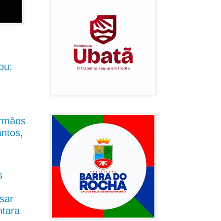
ou:
Irmãos
antos,
s
sar
ntara