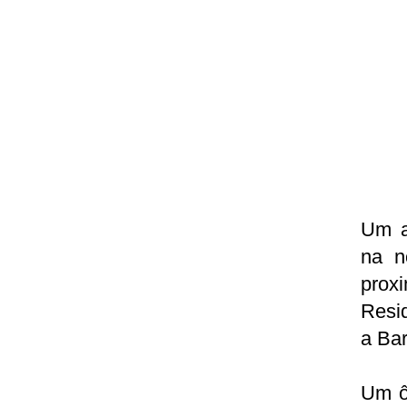
Um a
na n
prox
Resid
a Bar
Um ô