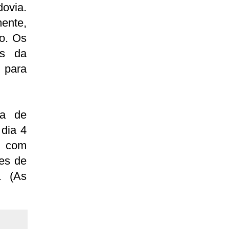
dovia.
ente,
do. Os
us da
 para
ça de
 dia 4
u com
es de
. (As