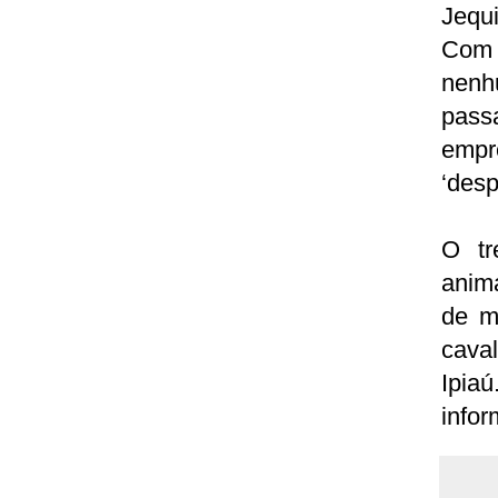
Jequi
Com 
nenhu
pass
empr
‘desp
O tr
anima
de m
cava
Ipia
infor