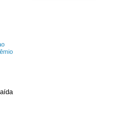
ao
rêmio
aída