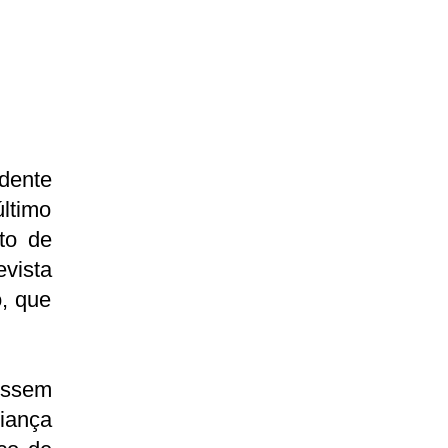
dente
ltimo
to de
vista
, que
ossem
iança