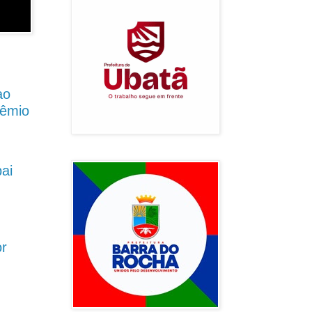
ao
rêmio
pai
or