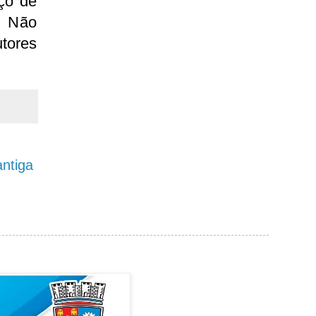
ço de
. Não
tores
ntiga