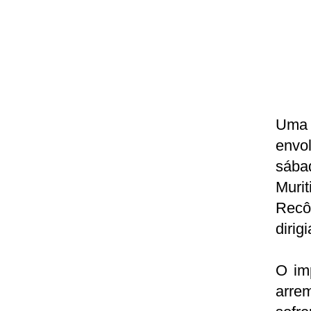
Uma 
envo
sába
Muri
Recô
dirig
O im
arre