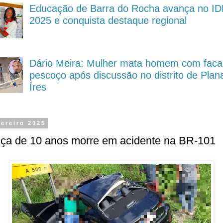
Educação de Barra do Rocha avança no I
2025 e conquista destaque regional
Dário Meira: Mulher mata homem com faca
pescoço após discussão no distrito de Plana
Íres
vereiro 2025
nça de 10 anos morre em acidente na BR-101