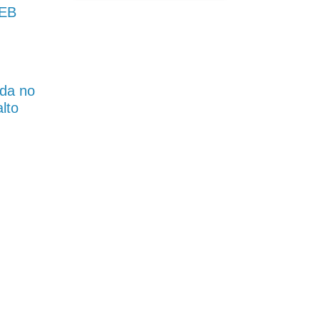
DEB
da no
lto