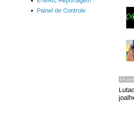
E-MAIL Reportagem
Painel de Controle
14 ja
Lutad
joalh