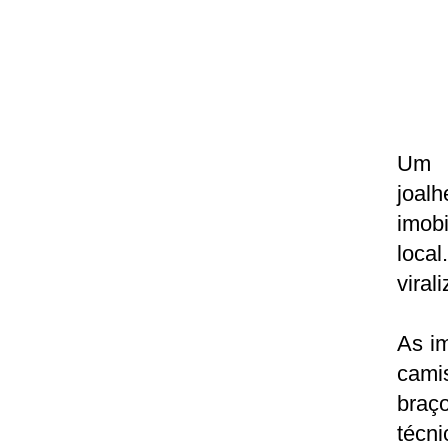
Um a
joalh
imob
local
viral
As im
cami
braç
técn