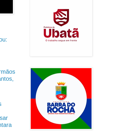
ou:
Irmãos
antos,
s
sar
ntara