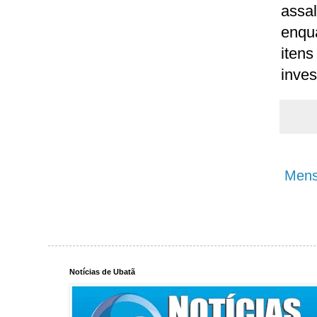
assa
enqu
iten
inves
Mens
Notícias de Ubatã