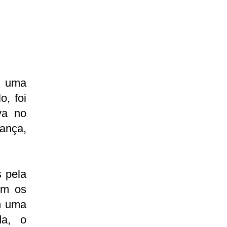
r uma
o, foi
va no
rança,
s pela
om os
m uma
da, o