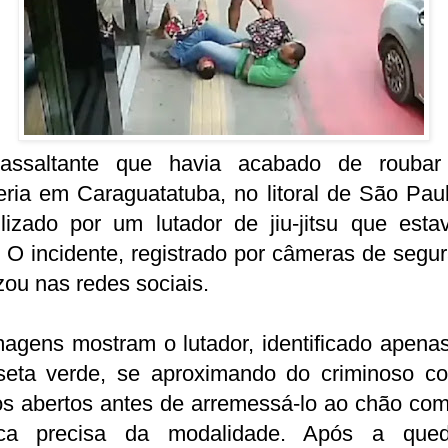
ssaltante que havia acabado de rouba
eria em Caraguatatuba, no litoral de São Paul
ilizado por um lutador de jiu-jitsu que esta
. O incidente, registrado por câmeras de segu
izou nas redes sociais.
agens mostram o lutador, identificado apena
seta verde, se aproximando do criminoso c
os abertos antes de arremessá-lo ao chão co
ica precisa da modalidade. Após a que