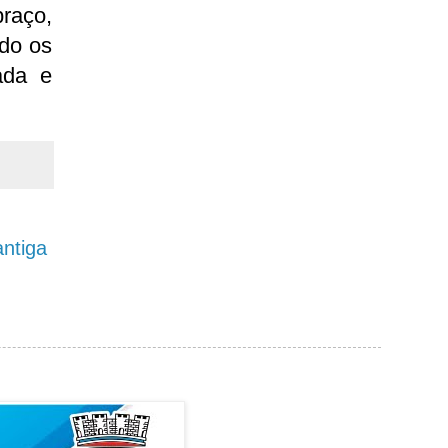
raço,
do os
ada e
ntiga