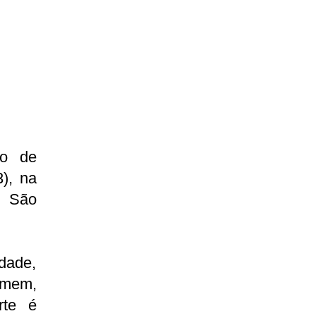
o de
3), na
o São
dade,
omem,
rte é