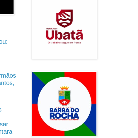
ou:
Irmãos
antos,
s
sar
ntara