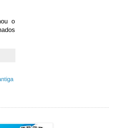
hou o
nados
ntiga