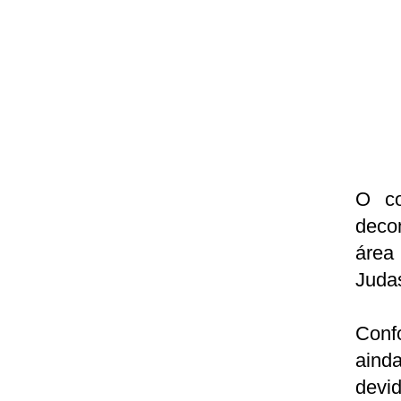
O c
decom
área
Judas
Conf
aind
devi