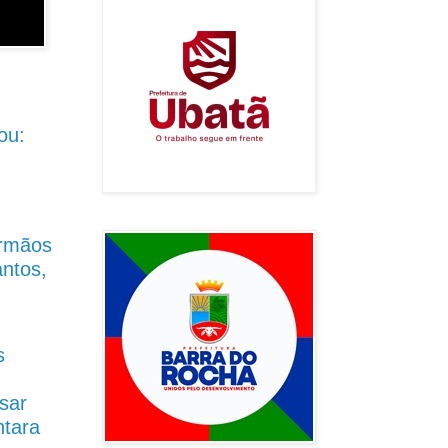
ou:
Irmãos
antos,
s
sar
ntara