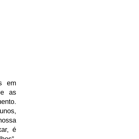
is em
ue as
ento.
unos,
nossa
ar, é
hos”,