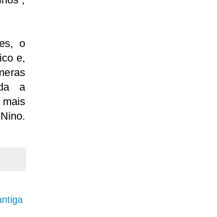
es, o
ico e,
meras
oda a
 mais
 Nino.
ntiga