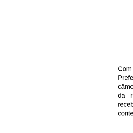
Com 
Prefe
câme
da r
rece
cont