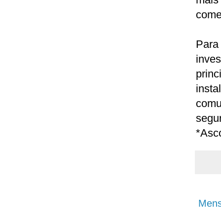
comen
Para
inves
prin
inst
comu
segur
*As
Mens