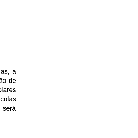
as, a
ção de
lares
colas
 será