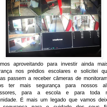
amos aproveitando para investir ainda ma
rança nos prédios escolares e solicitei q
las passem a receber câmeras de monitoram
s ter mais segurança para nossos al
essores, para a escola e para toda 
nidade. É mais um legado que vamos deix
 segurança para o cuidado dos seus fil