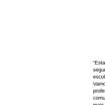
“Est
segu
esco
Vamo
prof
comu
mais