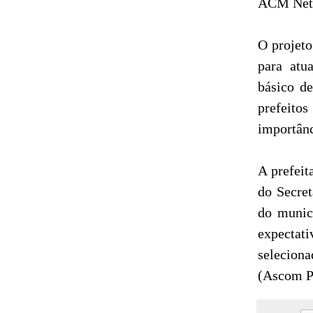
ACM Neto,
O projeto
para atu
básico de
prefeito
importânc
A prefeit
do Secret
do munic
expectati
seleciona
(Ascom 