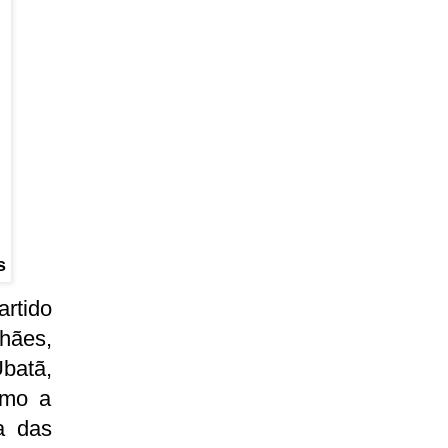
s
rtido
lhães,
Ubatã,
omo a
a das