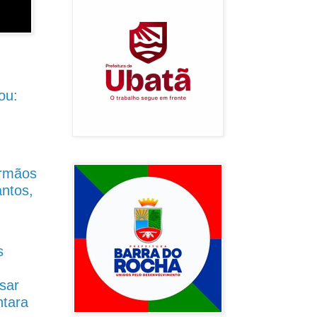
ou:
Irmãos
antos,
s
sar
ntara