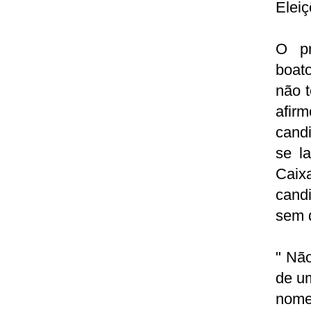
Eleiç
O pr
boato
não 
afir
cand
se l
Caix
cand
sem 
" Nã
de um
nome