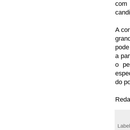
com 
candi
A cor
gran
pode 
a par
o pe
espec
do po
Reda
Labe