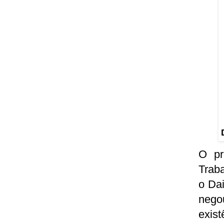
O pr
Traba
o Dai
nego
exis