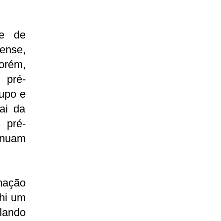
te de
tense,
orém,
 pré-
upo e
ai da
 pré-
inuam
mação
lhi um
lando