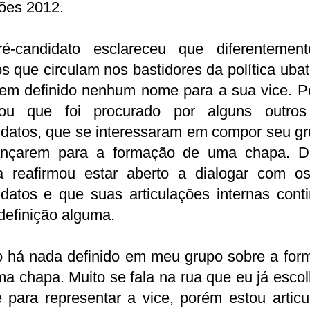
ões 2012.
é-candidato esclareceu que diferentemen
s que circulam nos bastidores da política uba
tem definido nenhum nome para a sua vice. P
mou que foi procurado por alguns outros
idatos, que se interessaram em compor seu gr
ançarem para a formação de uma chapa. D
a reafirmou estar aberto a dialogar com os
idatos e que suas articulações internas cont
definição alguma.
o há nada definido em meu grupo sobre a for
a chapa. Muito se fala na rua que eu já esco
 para representar a vice, porém estou articu