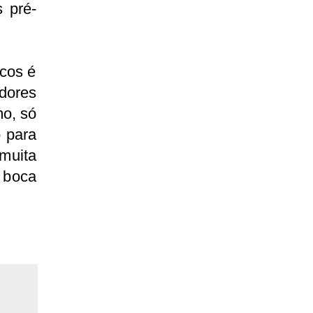
 pré-
icos é
dores
mo, só
o para
muita
a boca