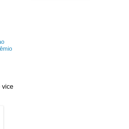
ao
rêmio
 vice