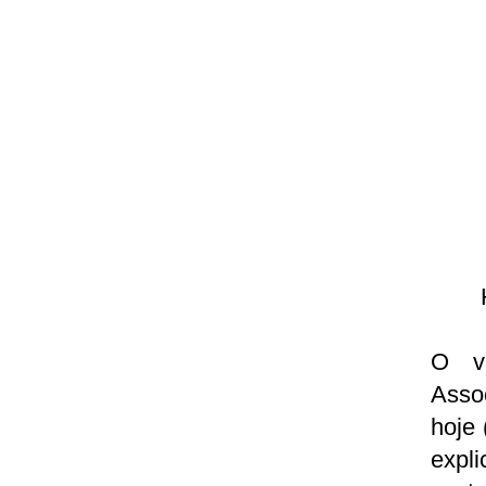
O ve
Asso
hoje 
expl