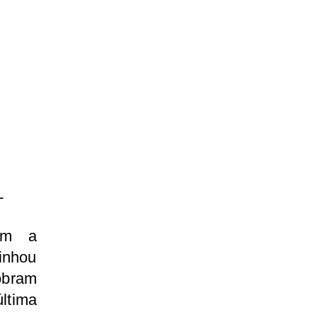
L
com a
inhou
cobram
ltima