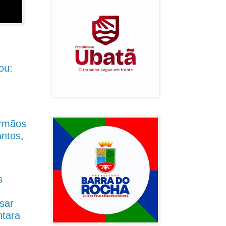
ou:
Irmãos
antos,
s
sar
ntara