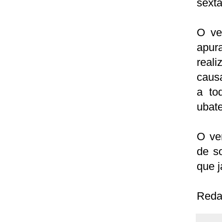
sexta
O ve
apur
real
caus
a to
ubat
O ve
de s
que j
Reda