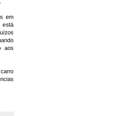
.
as em
 está
uízos
mando
o aos
carro
ncias