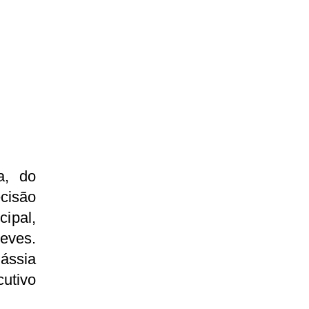
a, do
cisão
ipal,
eves.
ássia
utivo