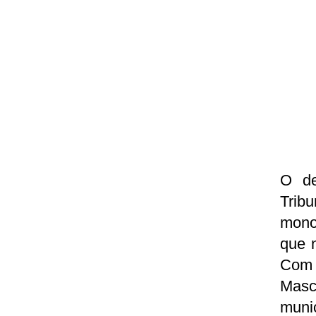
O de
Trib
mono
que 
Com 
Masc
munic