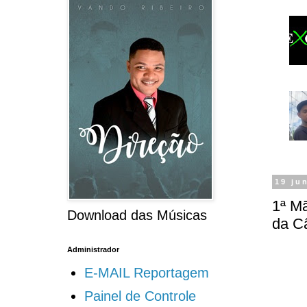
19 ju
1ª M
Download das Músicas
da C
Administrador
E-MAIL Reportagem
Painel de Controle