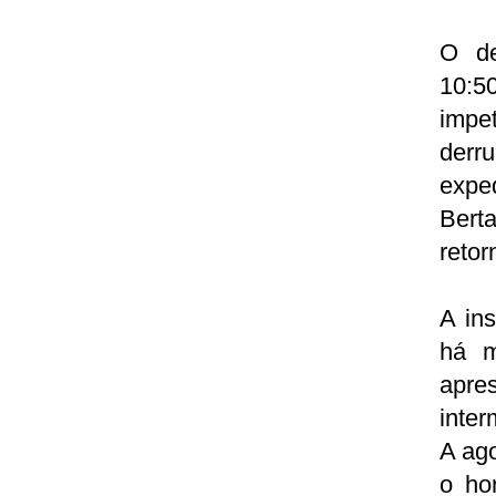
O de
10:5
impe
derr
expe
Bert
retor
A ins
há m
apre
inter
A ago
o ho