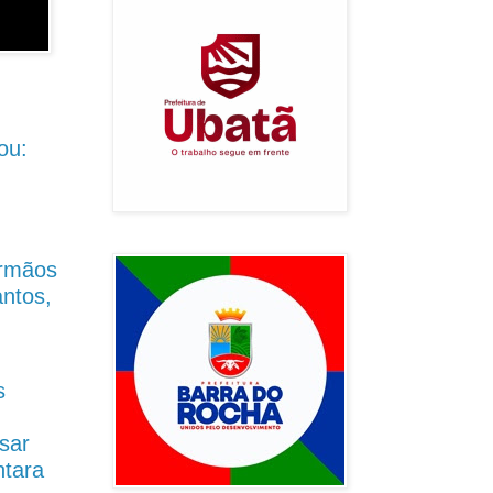
ou:
Irmãos
antos,
s
sar
ntara