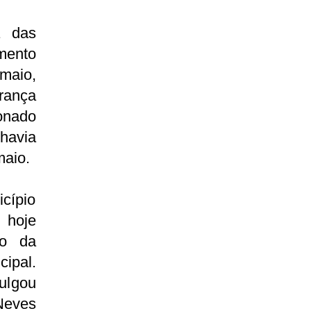
a das
mento
maio,
rança
onado
havia
maio.
icípio
 hoje
lo da
cipal.
vulgou
Neves