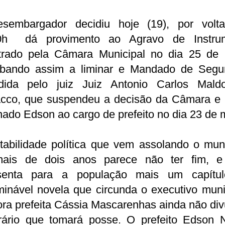
sembargador decidiu hoje (19), por volt
0h dá provimento ao Agravo de Instru
trado pela Câmara Municipal no dia 25 de 
ubando assim a liminar e Mandado de Segu
dida pelo juiz Juiz Antonio Carlos Mald
acco, que suspendeu a decisão da Câmara e 
nado Edson ao cargo de prefeito no dia 23 de 
tabilidade política que vem assolando o mun
ais de dois anos parece não ter fim, e
senta para a população mais um capítu
minável novela que circunda o executivo muni
ra prefeita Cássia Mascarenhas ainda não di
rário que tomará posse. O prefeito Edson 