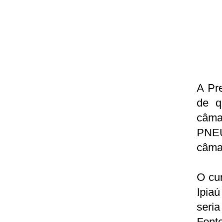
A Pre
de q
câma
PNEU
câma
O cur
Ipia
seria
Fonte