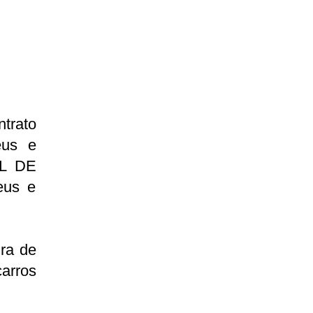
ntrato
eus e
AL DE
eus e
ura de
arros