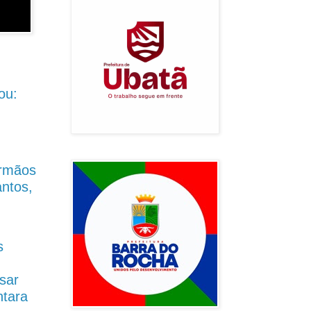
ou:
Irmãos
antos,
s
sar
ntara