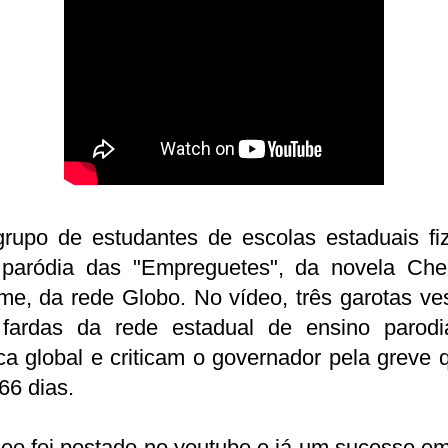
rupo de estudantes de escolas estaduais fi
paródia das "Empreguetes", da novela Che
e, da rede Globo. No vídeo, três garotas ve
fardas da rede estadual de ensino parod
a global e criticam o governador pela greve 
66 dias.
eo foi postado no youtube e já um sucesso e