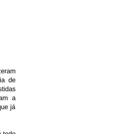
zeram
ia de
stidas
iam a
que já
m todo