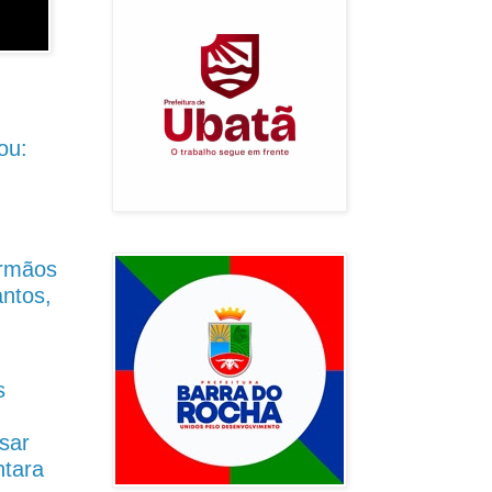
ou:
Irmãos
antos,
s
sar
ntara