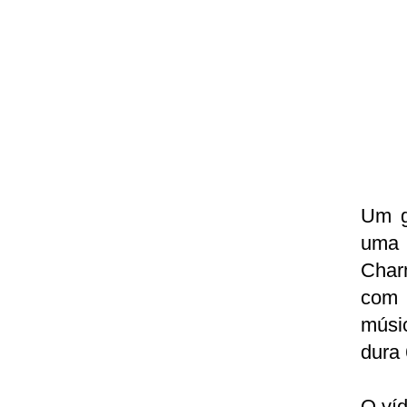
Um g
uma 
Charm
com 
músic
dura 
O víd