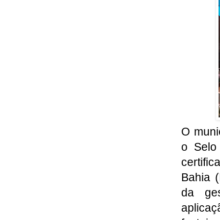
O munic
o Selo
certifi
Bahia 
da ges
aplica