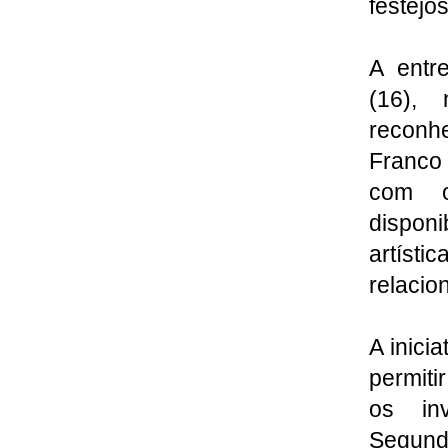
festejos
A entr
(16),
reconhe
Franco
com o
dispon
artísti
relacio
A inici
permiti
os inv
Segund