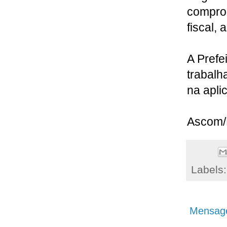
compro
fiscal, 
A Prefe
trabal
na apli
Ascom
Labels
Mensage