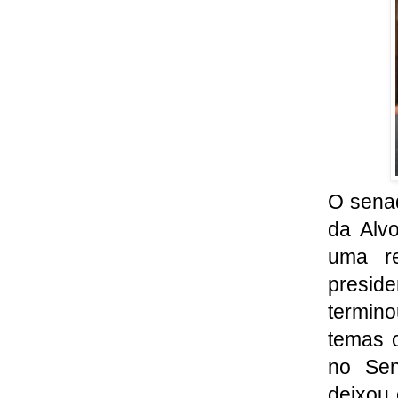
O sena
da Alvo
uma r
preside
termin
temas 
no Sen
deixou 