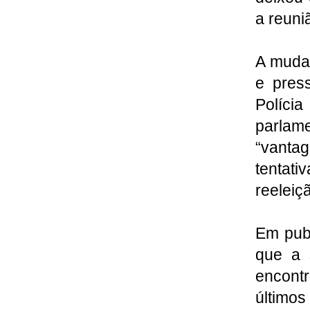
a reuni
A muda
e pres
Políci
parlam
“vanta
tentat
reeleiç
Em publ
que a 
encontr
último