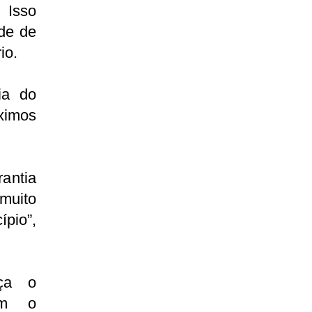
 Isso
úde de
io.
ia do
ximos
antia
muito
pio”,
rça o
om o