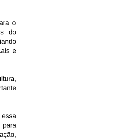
para o
és do
iando
cais e
tura,
tante
 essa
ó para
ção,