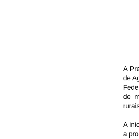
A Pre
de Ag
Fede
de m
rurai
A ini
a pro