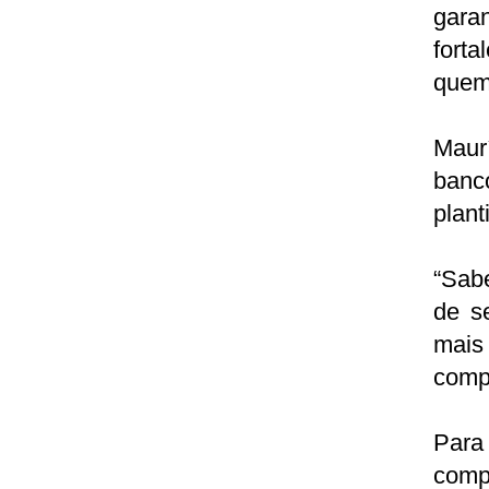
gara
forta
quem 
Maur
banc
plant
“Sab
de s
mais
comp
Para
com