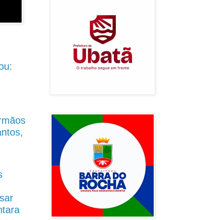
ou:
Irmãos
antos,
s
sar
ntara