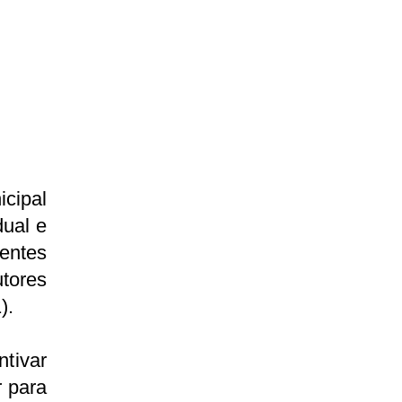
icipal
dual e
entes
tores
1).
ntivar
r para