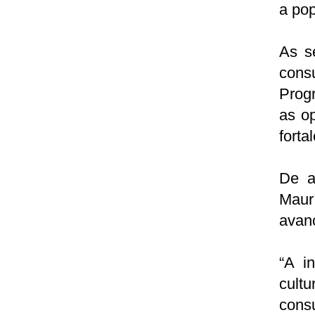
a po
As se
cons
Prog
as op
forta
De a
Maur
avanç
“A i
cultu
con