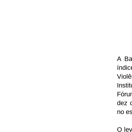
A Ba
índic
Viol
Insti
Fórum
dez c
no es
O lev