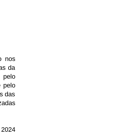
o nos
las da
 pelo
e pelo
is das
izadas
e 2024