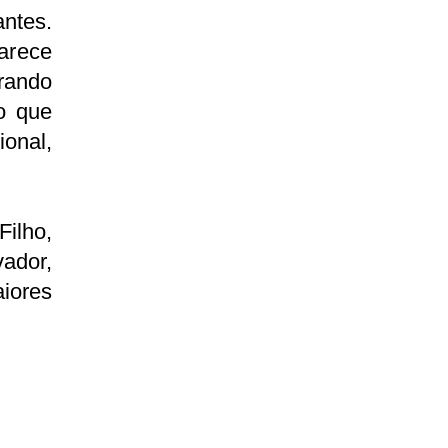
antes.
arece
rando
o que
onal,
ilho,
vador,
iores