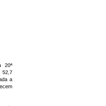
a 20ª
 52,7
rada a
arecem