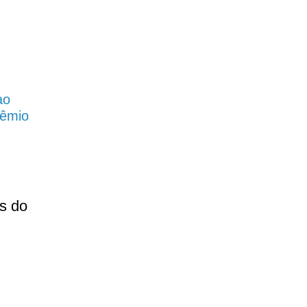
ao
rêmio
s do