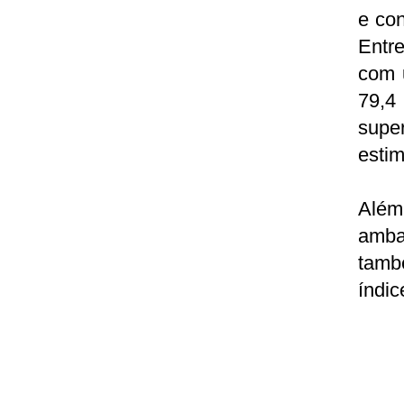
e con
Entr
com 
79,4
supe
esti
Além
ambas
tamb
índic