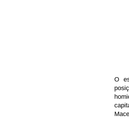
O es
posi
homic
capit
Macei