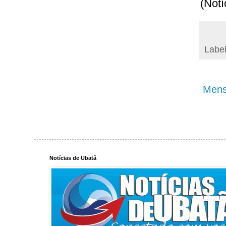
(Notí
Labe
Mens
Notícias de Ubatã