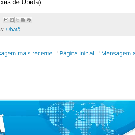
cias de Ubatã)
ls:
Ubatã
agem mais recente
Página inicial
Mensagem a