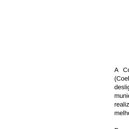
A Co
(Coel
desl
muni
real
melho