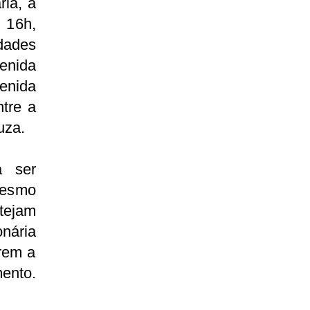
ia, a
 16h,
idades
venida
enida
tre a
uza.
á ser
mesmo
tejam
nária
rem a
mento.