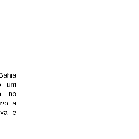
Bahia
ho, um
ca no
ivo a
iva e