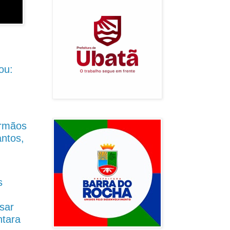
ou:
Irmãos
antos,
s
sar
ntara