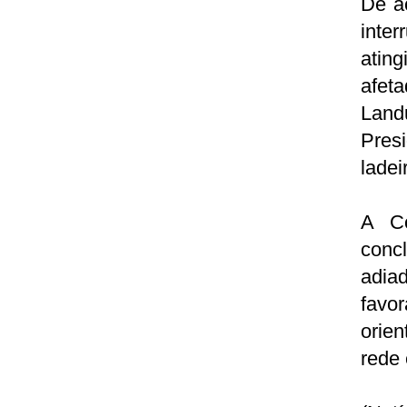
De a
inte
ating
afeta
Land
Pres
ladei
A Co
conc
adia
favo
orie
rede 