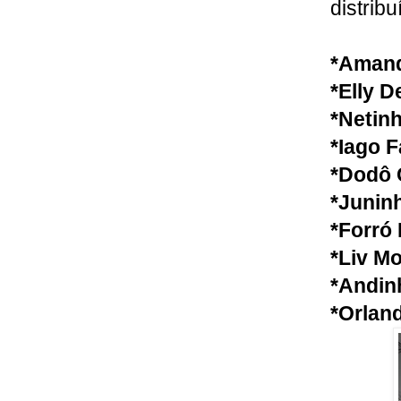
distribu
*Amand
*Elly D
*Netinh
*Iago F
*Dodô 
*Junin
*Forró
*Liv Mo
*Andinh
*Orland