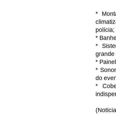
* Mont
climati
polícia;
* Banhe
* Sist
grande 
* Paine
* Sonor
do even
* Cobe
indispe
(Notíci