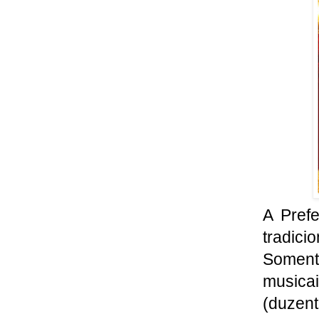
A Pref
tradici
Somen
music
(duzent