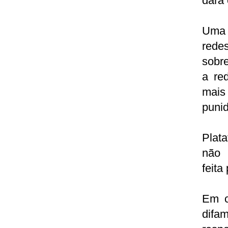
dará 
Uma d
redes
sobre
a re
mais 
punid
Plata
não 
feita
Em c
difa