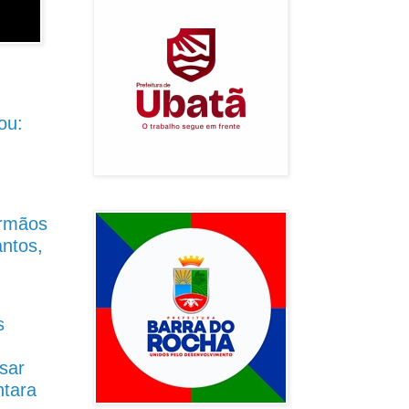
ou:
Irmãos
antos,
s
sar
ntara