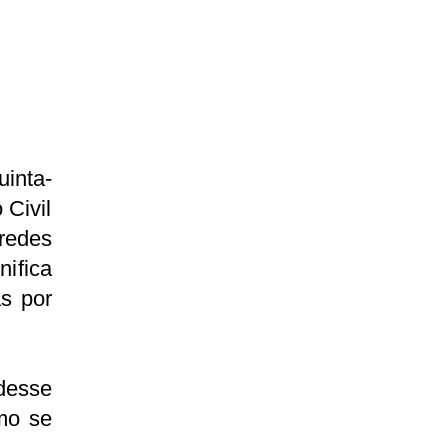
uinta-
 Civil
 redes
nifica
as por
desse
mo se