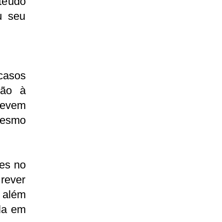
teúdo
ou seu
casos
ção à
devem
mesmo
des no
rever
 além
ula em