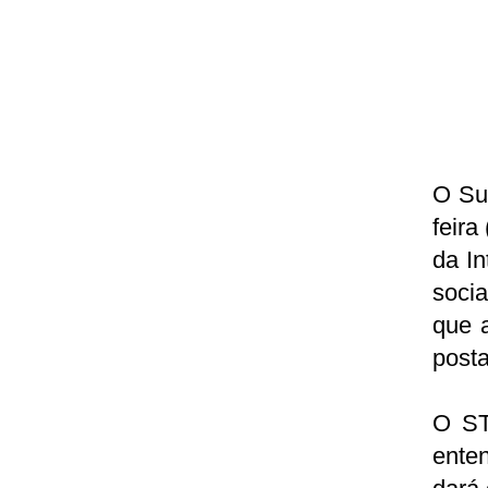
O Sup
feira
da In
socia
que a
posta
O ST
ente