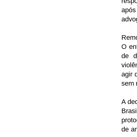
resp
após 
advo
Remoç
O en
de d
viol
agir
sem n
A dec
Bras
prot
de am