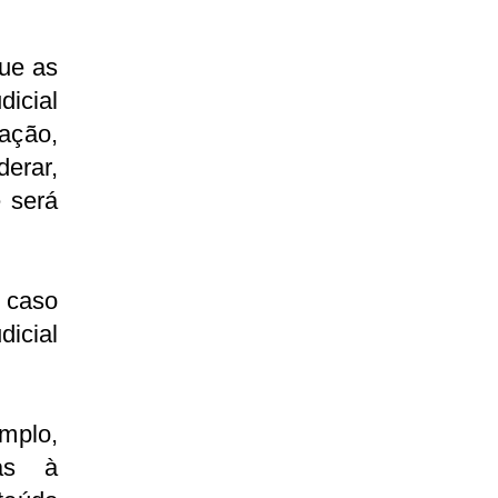
que as
dicial
cação,
erar,
e será
l caso
icial
mplo,
tas à