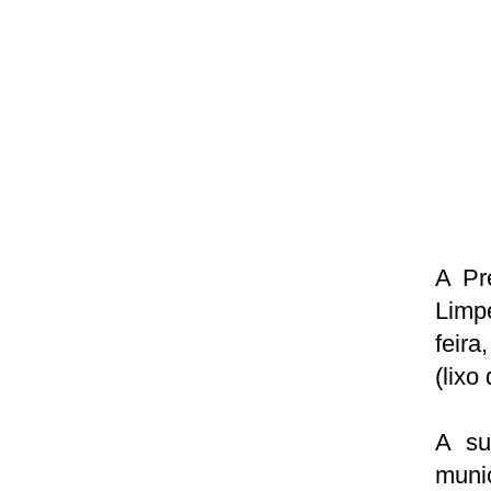
A Pr
Limp
feira
(lixo
A su
muni