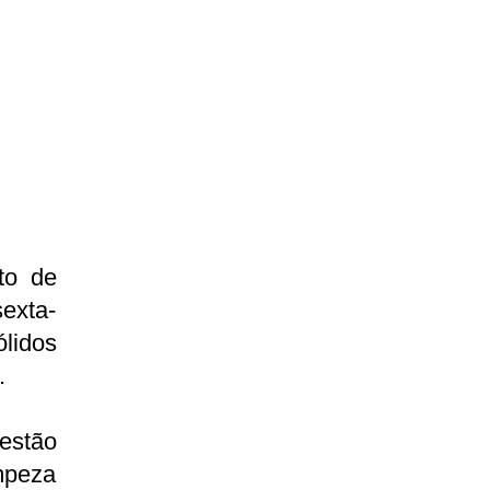
to de
exta-
ólidos
.
estão
mpeza