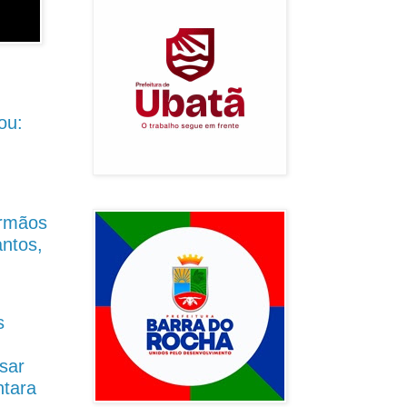
ou:
Irmãos
antos,
s
sar
ntara