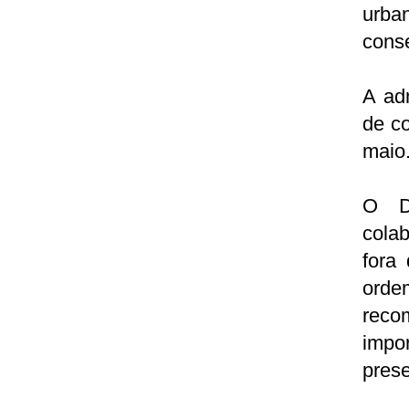
urba
conse
A ad
de c
maio
O De
colab
fora
orde
reco
impo
prese