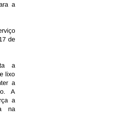
ara a
rviço
17 de
ita a
e lixo
ter a
do. A
rça a
da na