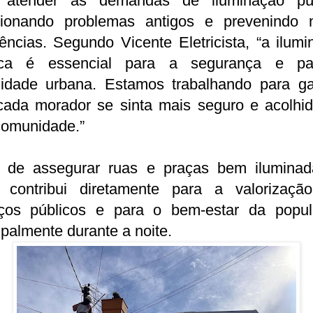
 atender as demandas de iluminação púb
cionando problemas antigos e prevenindo 
ências. Segundo Vicente Eletricista, “a ilum
ica é essencial para a segurança e p
lidade urbana. Estamos trabalhando para gar
cada morador se sinta mais seguro e acolhi
comunidade.”
 de assegurar ruas e praças bem iluminad
 contribui diretamente para a valorizaçã
ços públicos e para o bem-estar da popul
ipalmente durante a noite.