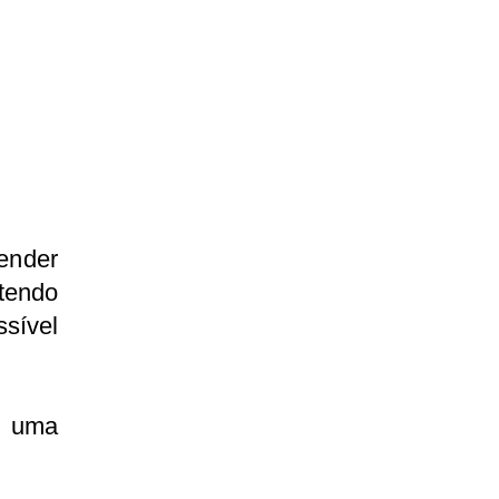
ender
tendo
sível
r uma