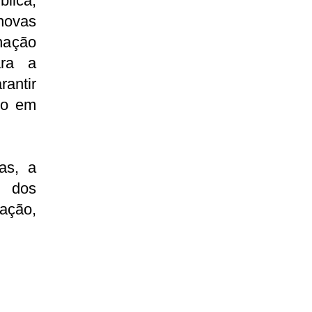
lica,
novas
inação
ara a
antir
do em
as, a
o dos
ação,