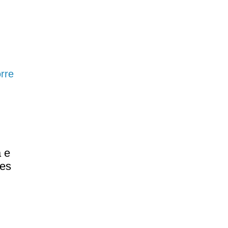
orre
 e
res