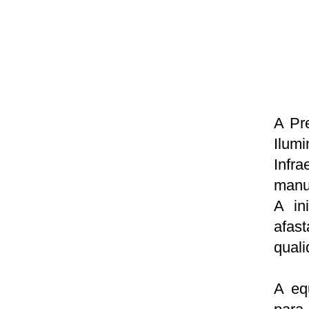
A Pr
Ilum
Infr
manu
A in
afas
quali
A eq