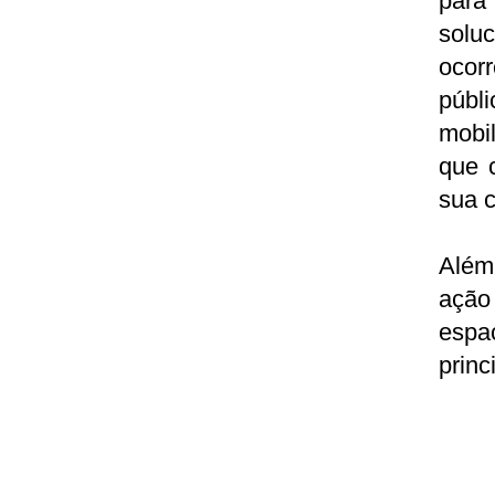
para
solu
ocorr
públ
mobi
que 
sua 
Além
ação
espa
princ