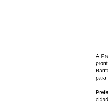
A Pr
pron
Barr
para 
Pref
cidad