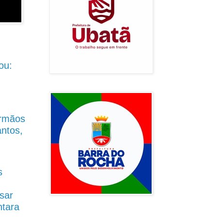
ou:
Irmãos
antos,
s
sar
ntara