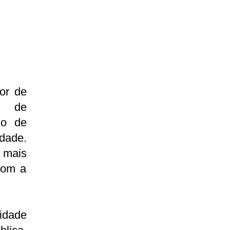
or de
ia de
ho de
dade.
 mais
com a
idade