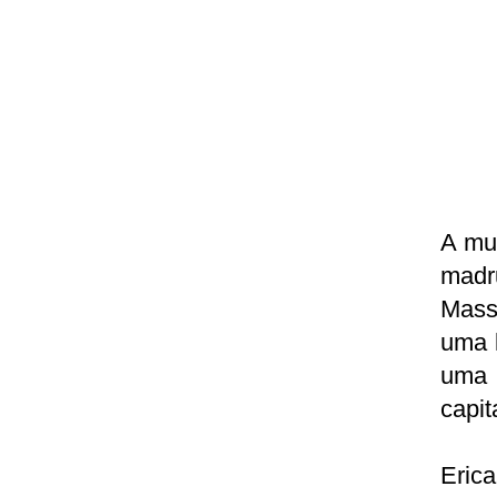
A mul
madr
Mass
uma l
uma 
capit
Eric