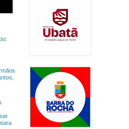
ou:
Irmãos
antos,
s
sar
ntara