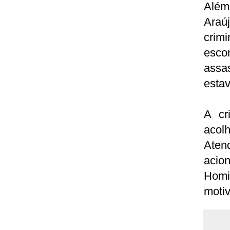
Além
Araú
crim
esco
assas
estav
A cr
acol
Ate
acio
Homi
motiv