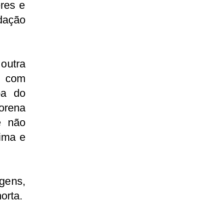
res e
dação
 outra
r com
pa do
Lorena
e não
ima e
agens,
orta.