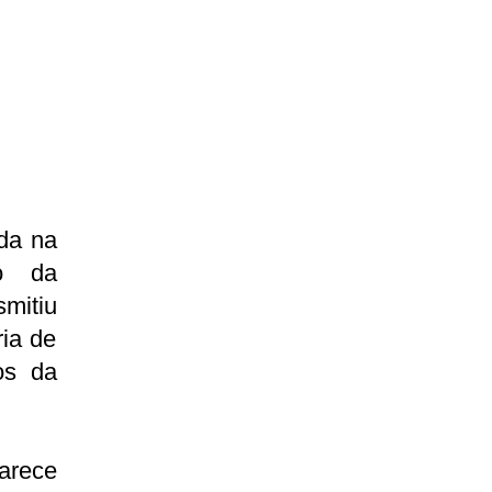
ida na
ro da
mitiu
ria de
os da
arece