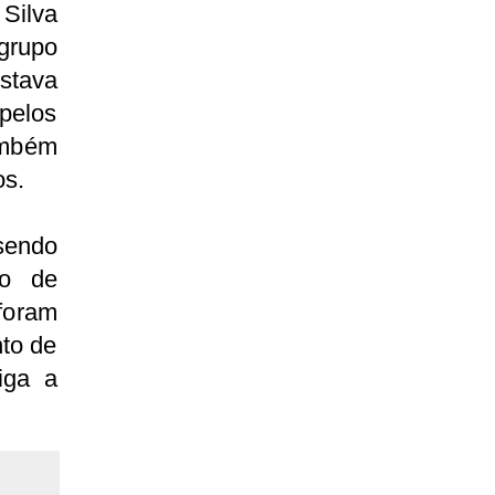
Silva
grupo
stava
pelos
também
os.
sendo
ço de
oram
to de
iga a