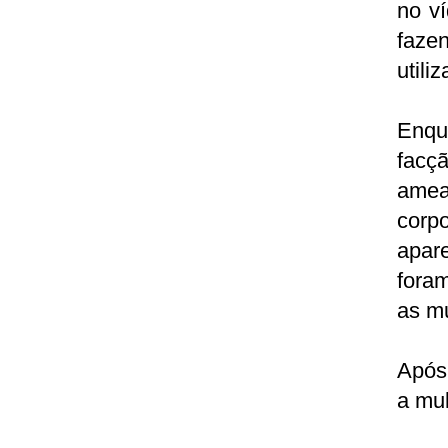
no v
faze
utili
Enqua
facç
amea
corpo
apar
fora
as m
Após 
a mul