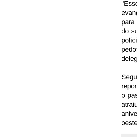
"Ess
evan
para 
do su
polí
pedo
deleg
Segu
repor
o pas
atra
aniv
oeste