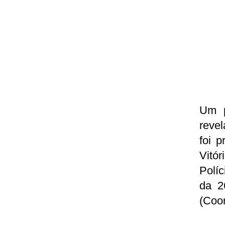
Um p
reve
foi 
Vitó
Políc
da 2
(Coor