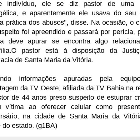
e indivíduo, ele se diz pastor de uma i
gélica, e aparentemente ele usava do seu o
a prática dos abusos", disse. Na ocasião, o c
speito foi apreendido e passará por perícia, 
cia deve apurar se encontra algo relacion
filia.O pastor está à disposição da Justi
acia de Santa Maria da Vitória.
ndo informações apuradas pela equi
tagem da TV Oeste, afiliada da TV Bahia na r
tor de 44 anos preso suspeito de estuprar c
iu vítima ao oferecer celular como presen
ersário, na cidade de Santa Maria da Vitóri
 do estado. (g1BA)