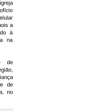
greja
fício
elular
pois a
ado à
ça na
pe de
egião,
riança
te de
a, no