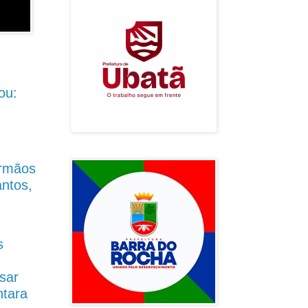
ou:
Irmãos
antos,
s
sar
ntara