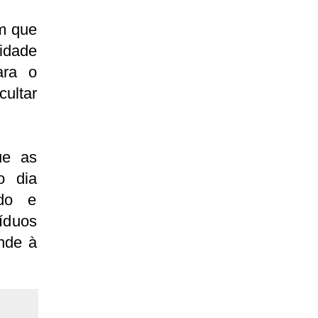
m que
cidade
ara o
ultar
ue as
o dia
ido e
íduos
ende à