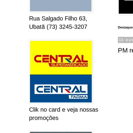
Rua Salgado Filho 63,
Ubatã (73) 3245-3207
Destaque
11 ou
PM r
Clik no card e veja nossas
promoções