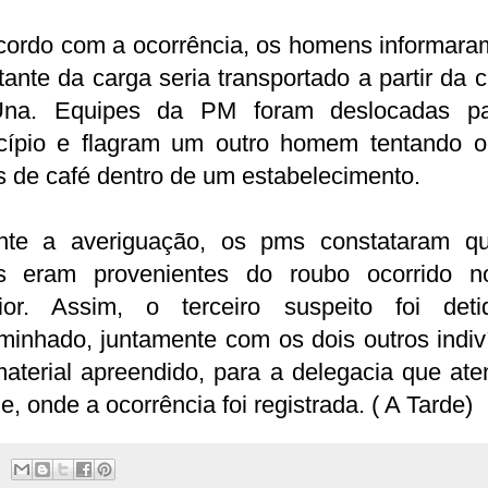
cordo com a ocorrência, os homens informara
tante da carga seria transportado a partir da 
na. Equipes da PM foram deslocadas p
cípio e flagram um outro homem tentando oc
s de café dentro de um estabelecimento.
nte a averiguação, os pms constataram q
s eram provenientes do roubo ocorrido n
rior. Assim, o terceiro suspeito foi det
minhado, juntamente com os dois outros indiv
aterial apreendido, para a delegacia que at
e, onde a ocorrência foi registrada. ( A Tarde)