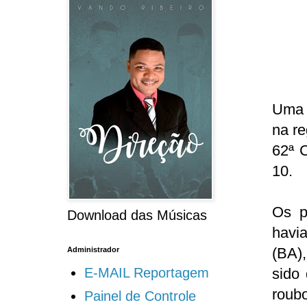
Uma 
na re
62ª C
10.
Os p
Download das Músicas
havi
(BA)
Administrador
sido
E-MAIL Reportagem
roubo
Painel de Controle