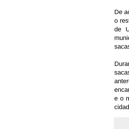
De a
o res
de U
muni
saca
Dura
saca
ante
enca
e o m
cidad