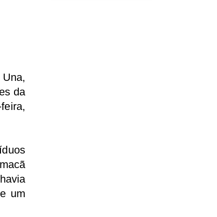
 Una,
ões da
feira,
íduos
amacã
havia
de um