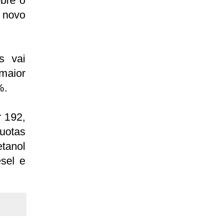
obre o
 novo
s vai
maior
%.
 192,
uotas
tanol
esel e