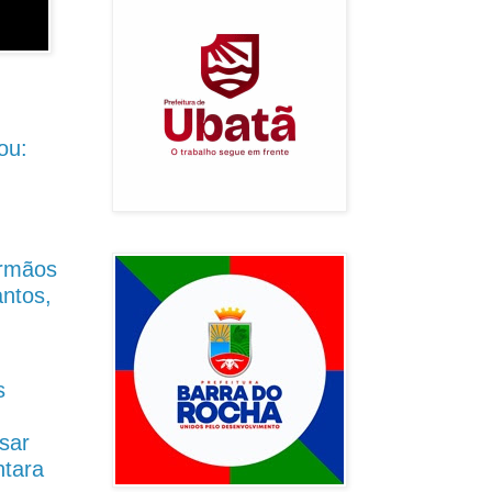
ou:
Irmãos
antos,
s
sar
ntara