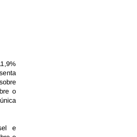
 11,9%
esenta
sobre
bre o
única
sel e