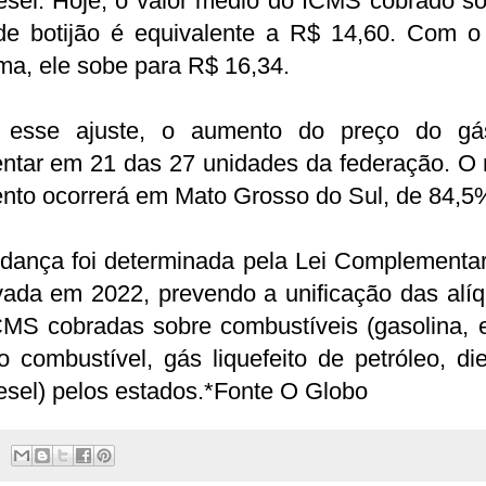
esel. Hoje, o valor médio do ICMS cobrado s
de botijão é equivalente a R$ 14,60. Com o
ma, ele sobe para R$ 16,34.
esse ajuste, o aumento do preço do gá
ntar em 21 das 27 unidades da federação. O 
nto ocorrerá em Mato Grosso do Sul, de 84,5
dança foi determinada pela Lei Complementar
vada em 2022, prevendo a unificação das alíq
CMS cobradas sobre combustíveis (gasolina, e
o combustível, gás liquefeito de petróleo, di
esel) pelos estados.*Fonte O Globo