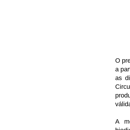
O pre
a par
as d
Circ
prod
válid
A me