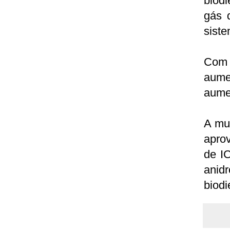
biodi
gás 
siste
Com 
aume
aume
A mu
apro
de I
anidr
biodi