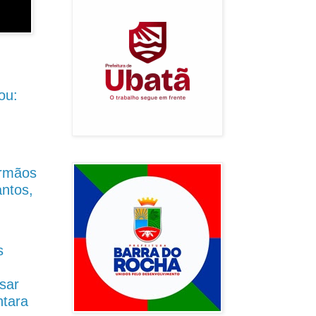
ou:
Irmãos
antos,
s
sar
ntara