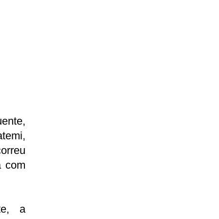
ente,
atemi,
orreu
a com
te, a