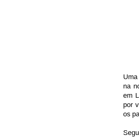
Uma 
na no
em L
por 
os pa
Segu