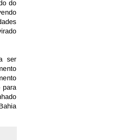
do do
rvendo
dades
irado
a ser
mento
amento
 para
inhado
 Bahia