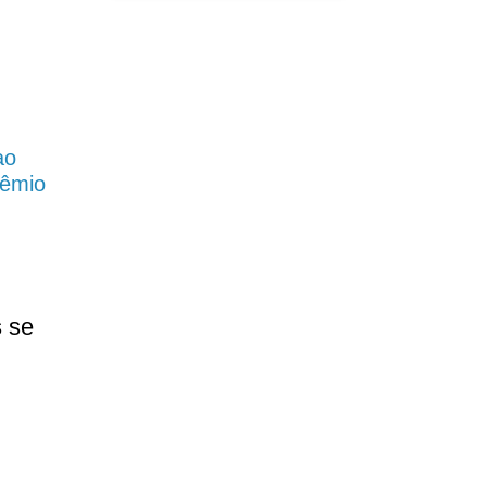
ao
rêmio
 se