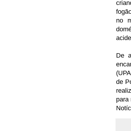
cria
fogão
no m
domé
acide
De a
enca
(UPA)
de P
reali
para 
Notíc