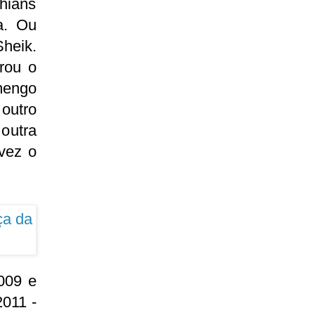
thians
a. Ou
Sheik.
rou o
mengo
outro
outra
 vez o
009 e
011 -