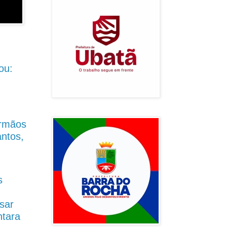
ou:
Irmãos
antos,
s
sar
ntara