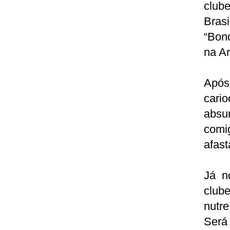
club
Bras
“Bon
na A
Após 
cario
absu
comi
afas
Já n
club
nutr
Será