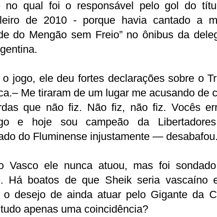
e no qual foi o responsável pelo gol do títu
ileiro de 2010 - porque havia cantado a m
de do Mengão sem Freio” no ônibus da dele
rgentina.
o jogo, ele deu fortes declarações sobre o Tr
ca.– Me tiraram de um lugar me acusando de 
rdas que não fiz. Não fiz, não fiz. Vocês er
go e hoje sou campeão da Libertadores
tado do Fluminense injustamente — desabafou
o Vasco ele nunca atuou, mas foi sondado
e. Há boatos de que Sheik seria vascaíno 
e o desejo de ainda atuar pelo Gigante da Co
 tudo apenas uma coincidência?