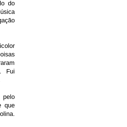
lo do
úsica
gação
icolor
coisas
raram
. Fui
.
 pelo
e que
lina.