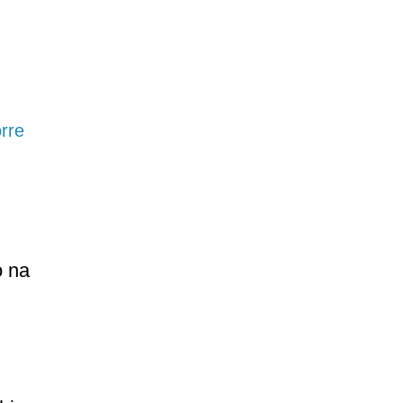
orre
o na