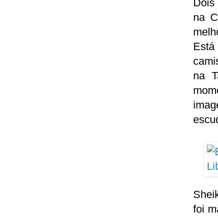
Dois 
na C
melho
Está
cami
na T
mome
image
escu
Shei
foi 