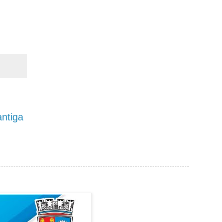
ntiga